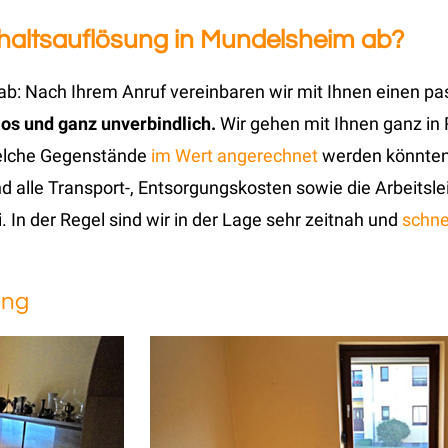
ushaltsauflösung in Mundelsheim ab?
b: Nach Ihrem Anruf vereinbaren wir mit Ihnen einen pa
nlos und ganz unverbindlich.
Wir gehen mit Ihnen ganz in
welche Gegenstände
im Wert angerechnet
werden könnten.
ind alle Transport-, Entsorgungskosten sowie die Arbeits
. In der Regel sind wir in der Lage sehr zeitnah und
schne
ung