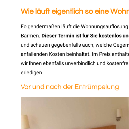
Wie läuft eigentlich so eine W
Folgendermaßen läuft die Wohnungsauflösung a
Barmen.
Dieser Termin ist für Sie kostenlos u
und schauen gegebenfalls auch, welche Gege
anfallenden Kosten beinhaltet. Im Preis enthal
wir Ihnen ebenfalls unverbindlich und kostenfrei
erledigen.
Vor und nach der Entrümpelung