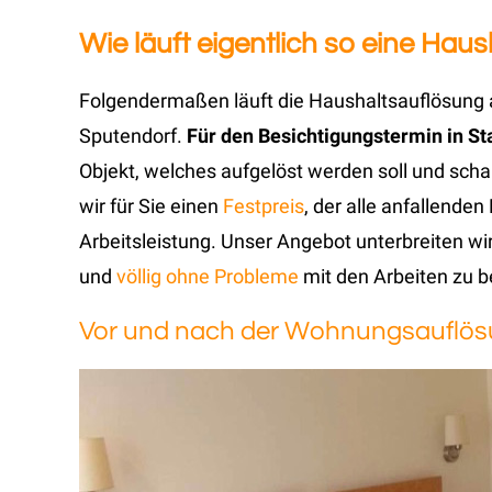
Wie läuft eigentlich so eine Hau
Folgendermaßen läuft die Haushaltsauflösung a
Sputendorf.
Für den Besichtigungstermin in St
Objekt, welches aufgelöst werden soll und sc
wir für Sie einen
Festpreis
, der alle anfallende
Arbeitsleistung. Unser Angebot unterbreiten wir
und
völlig ohne Probleme
mit den Arbeiten zu b
Vor und nach der Wohnungsauflö