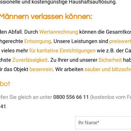
ssionelle und kostengünstige Haushaltsauflösung.
 Männern verlassen können:
den Abfall. Durch
Wertanrechnung
können die Gesamtkos
chgerechte
Entsorgung
. Unsere Leistungen sind
preiswer
 vieles mehr
für karitative Einrichtigungen
wie z.B. der Ca
öchste
Zuverlässigkeit
. Zu Ihrer und unserer
Sicherheit
hab
ir das Objekt
besenrein
. Wir arbeiten
sauber und blitzschn
bot
ufen Sie gleich an unter
0800 556 66 11
(kostenlos vom Fe
 41
.